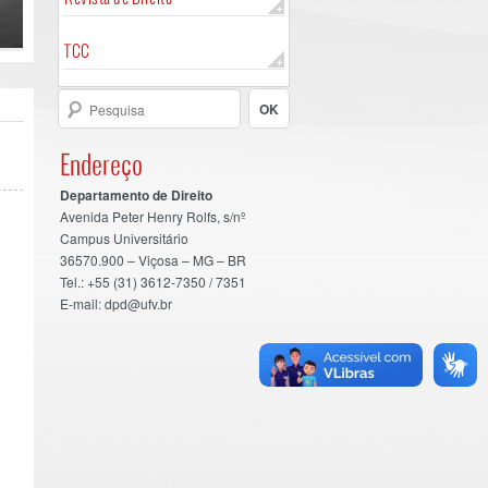
TCC
Endereço
Departamento de Direito
Avenida Peter Henry Rolfs, s/nº
Campus Universitário
36570.900 – Viçosa – MG – BR
Tel.: +55 (31) 3612-7350 / 7351
E-mail: dpd@ufv.br