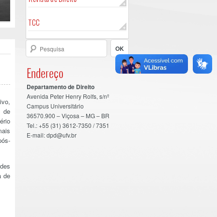
TCC
Endereço
Departamento de Direito
Avenida Peter Henry Rolfs, s/nº
ivo,
Campus Universitário
o de
36570.900 – Viçosa – MG – BR
ério
Tel.: +55 (31) 3612-7350 / 7351
mais
E-mail: dpd@ufv.br
pós-
ades
a de