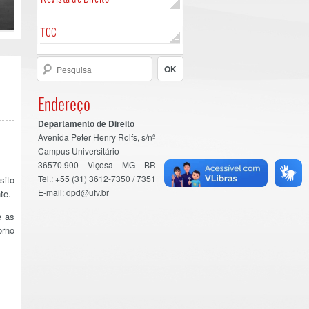
TCC
Endereço
Departamento de Direito
Avenida Peter Henry Rolfs, s/nº
Campus Universitário
36570.900 – Viçosa – MG – BR
Tel.: +55 (31) 3612-7350 / 7351
sito
E-mail: dpd@ufv.br
te.
e as
orno