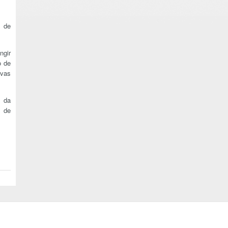
s de
ngir
o de
ovas
s da
s de