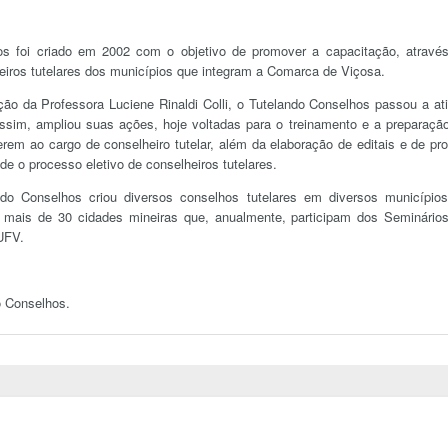
os foi criado em 2002 com o objetivo de promover a capacitação, atravé
heiros tutelares dos municípios que integram a Comarca de Viçosa.
o da Professora Luciene Rinaldi Colli, o Tutelando Conselhos passou a ati
ssim, ampliou suas ações, hoje voltadas para o treinamento e a preparaçã
rem ao cargo de conselheiro tutelar, além da elaboração de editais e de pr
de o processo eletivo de conselheiros tutelares.
do Conselhos criou diversos conselhos tutelares em diversos município
 mais de 30 cidades mineiras que, anualmente, participam dos Seminário
UFV.
o Conselhos.