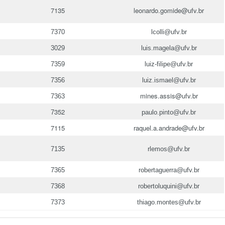
7135
leonardo.gomide@ufv.br
7370
lcolli@ufv.br
3029
luis.magela@ufv.br
7359
luiz-filipe@ufv.br
7356
luiz.ismael@ufv.br
mines.assis@ufv.br
7363
352
7
paulo.pinto@ufv.br
7115
raquel.a.andrade@ufv.br
7135
rlemos@ufv.br
7365
robertaguerra@ufv.br
7368
robertoluquini@ufv.br
7373
thiago.montes@ufv.br