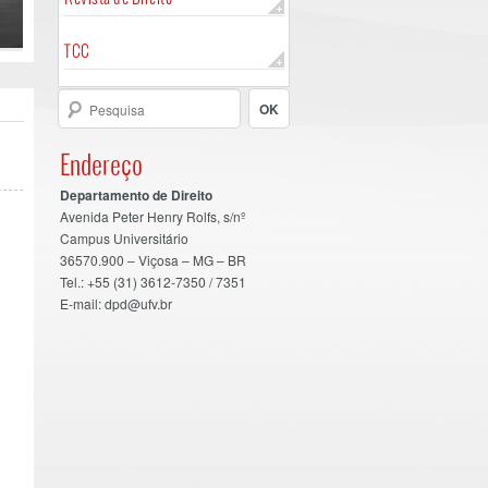
TCC
Endereço
Departamento de Direito
Avenida Peter Henry Rolfs, s/nº
Campus Universitário
36570.900 – Viçosa – MG – BR
Tel.: +55 (31) 3612-7350 / 7351
E-mail: dpd@ufv.br