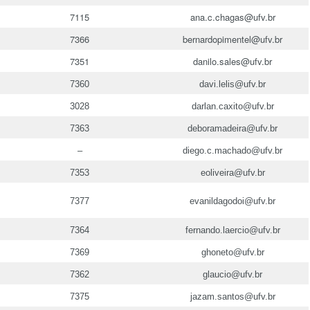
7115
ana.c.chagas@ufv.br
7366
bernardopimentel@ufv.br
7351
danilo.sales@ufv.br
7360
davi.lelis@ufv.br
3028
darlan.caxito@ufv.br
7363
deboramadeira@ufv.br
–
diego.c.machado@ufv.br
7353
eoliveira@ufv.br
7377
evanildagodoi@ufv.br
7364
fernando.laercio@ufv.br
7369
ghoneto@ufv.br
7362
glaucio@ufv.br
7375
jazam.santos@ufv.br