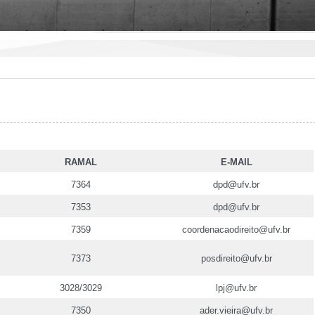
RAMAL
E-MAIL
dpd@ufv.br
7364
7353
dpd@ufv.br
7359
coordenacaodireito@ufv.br
7373
posdireito@ufv.br
3028/3029
lpj@ufv.br
7350
ader.vieira@ufv.br